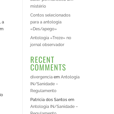
mistério
Contos selecionados
, a
para a antologia
em
«Des/apego»
Antologia «Treze» no
jornal observador
RECENT
COMMENTS
divergencia
em
Antologia
IN/Sanidade –
Regulamento
do
Patrícia dos Santos
em
Antologia IN/Sanidade –
Regulamento