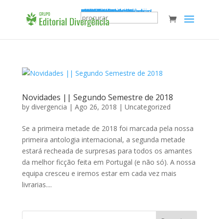
Catálogo
Chancelas
Editorial Divergência
Edições Trebaruna
Edições Verbi Gratia
Ludovitae
Bons Ventos
Flying Umbrella
Lagartixa
IndieSpec
LINT Maia 2025
Novidades
A Minha Conta
Favoritos
0
0,00
€
Novidades!
Novidades || Segundo Semestre de 2018
by
divergencia
|
Ago 26, 2018
|
Uncategorized
Se a primeira metade de 2018 foi marcada pela nossa
primeira antologia internacional, a segunda metade
estará recheada de surpresas para todos os amantes
da melhor ficção feita em Portugal (e não só). A nossa
equipa cresceu e iremos estar em cada vez mais
livrarias....