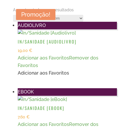
Ordenado
A mostrar todos os 3 resultados
Promoção!
por
AUDIOLIVRO
mais
recentes
IN/SANIDADE [AUDIOLIVRO]
19,00
€
Adicionar aos Favoritos
Remover dos
Favoritos
Adicionar aos Favoritos
EBOOK
IN/SANIDADE [EBOOK]
7,60
€
Adicionar aos Favoritos
Remover dos