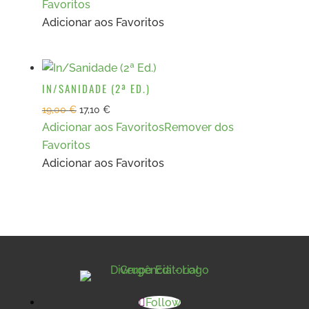
Favoritos
Adicionar aos Favoritos
IN/SANIDADE (2ª ED.)
O
O
19,00
€
17,10
€
Adicionar aos Favoritos
Remover dos
preço
preço
Favoritos
original
atual
Adicionar aos Favoritos
era:
é:
19,00 €.
17,10 €.
Follow