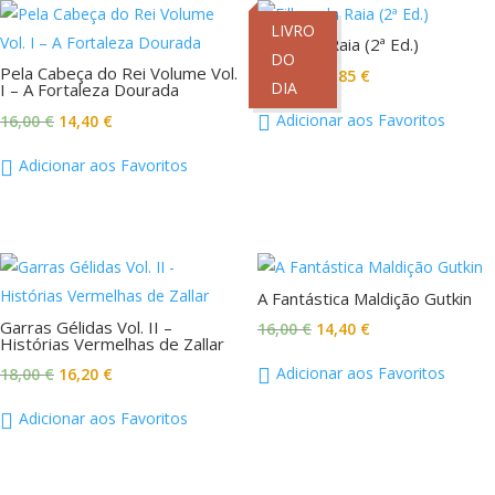
Promoção!
Promoção!
LIVRO
Filhos da Raia (2ª Ed.)
DO
Pela Cabeça do Rei Volume Vol.
O
O
16,50
€
14,85
€
DIA
I – A Fortaleza Dourada
preço
preço
O
O
Adicionar aos Favoritos
16,00
€
14,40
€
original
atual
preço
preço
era:
é:
Adicionar aos Favoritos
original
atual
16,50 €.
14,85 €.
era:
é:
16,00 €.
14,40 €.
Promoção!
Promoção!
A Fantástica Maldição Gutkin
Garras Gélidas Vol. II –
O
O
16,00
€
14,40
€
Histórias Vermelhas de Zallar
preço
preço
O
O
Adicionar aos Favoritos
18,00
€
16,20
€
original
atual
preço
preço
era:
é:
Adicionar aos Favoritos
original
atual
16,00 €.
14,40 €.
era:
é:
18,00 €.
16,20 €.