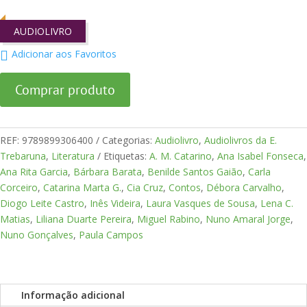
AUDIOLIVRO
Adicionar aos Favoritos
Comprar produto
REF:
9789899306400
Categorias:
Audiolivro
,
Audiolivros da E.
Trebaruna
,
Literatura
Etiquetas:
A. M. Catarino
,
Ana Isabel Fonseca
,
Ana Rita Garcia
,
Bárbara Barata
,
Benilde Santos Gaião
,
Carla
Corceiro
,
Catarina Marta G.
,
Cia Cruz
,
Contos
,
Débora Carvalho
,
Diogo Leite Castro
,
Inês Videira
,
Laura Vasques de Sousa
,
Lena C.
Matias
,
Liliana Duarte Pereira
,
Miguel Rabino
,
Nuno Amaral Jorge
,
Nuno Gonçalves
,
Paula Campos
Informação adicional