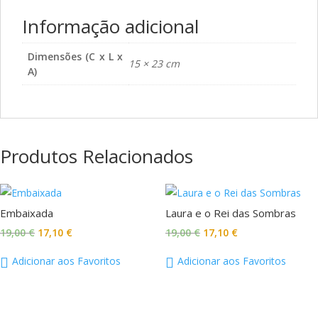
Informação adicional
Dimensões (C x L x
15 × 23 cm
A)
Produtos Relacionados
Promoção!
Promoção!
Embaixada
Laura e o Rei das Sombras
O
O
O
O
19,00
€
17,10
€
19,00
€
17,10
€
preço
preço
preço
preço
Adicionar aos Favoritos
Adicionar aos Favoritos
original
atual
original
atual
era:
é:
era:
é:
19,00 €.
17,10 €.
19,00 €.
17,10 €.