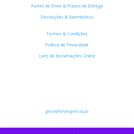
Portes de Envio & Prazos de Entrega
Devoluções & Reembolsos
Links Úteis
Termos & Condições
Política de Privacidade
Livro de Reclamações Online
Contactos
Grupo Editorial Divergência
Centro de Negócios de Ansião
Gabinete 8
Parque Empresarial do Camporês
3240-465 Chão de Couce
geral@divergencia.pt