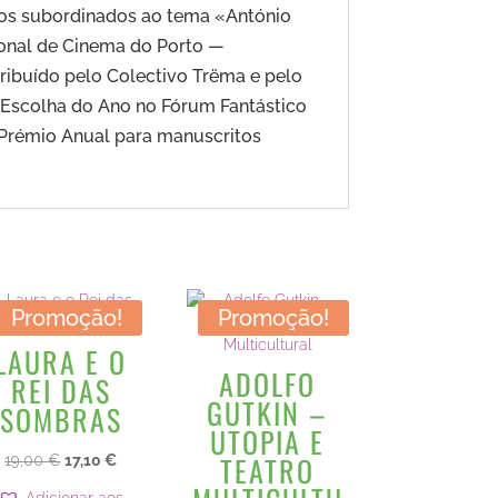
tos subordinados ao tema «António
ional de Cinema do Porto —
ibuído pelo Colectivo Trëma e pelo
o Escolha do Ano no Fórum Fantástico
 Prémio Anual para manuscritos
Promoção!
Promoção!
LAURA E O
ADOLFO
REI DAS
GUTKIN –
SOMBRAS
UTOPIA E
TEATRO
O
O
19,00
€
17,10
€
preço
preço
Adicionar aos