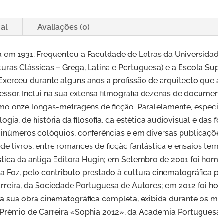
Maio
(2ª
nal
Avaliações (0)
Ed.)
em 1931. Frequentou a Faculdade de Letras da Universidade
uras Clássicas – Grega, Latina e Portuguesa) e a Escola Su
Exerceu durante alguns anos a profissão de arquitecto que
ofessor. Inclui na sua extensa filmografia dezenas de documen
mo onze longas-metragens de ficção. Paralelamente, especi
gia, de história da filosofia, da estética audiovisual e das f
números colóquios, conferências e em diversas publicações,
livros, entre romances de ficção fantástica e ensaios temá
astica da antiga Editora Hugin; em Setembro de 2001 foi ho
da Foz, pelo contributo prestado à cultura cinematográfica
rreira, da Sociedade Portuguesa de Autores; em 2012 foi
 sua obra cinematográfica completa, exibida durante os m
émio de Carreira «Sophia 2012», da Academia Portuguesa 