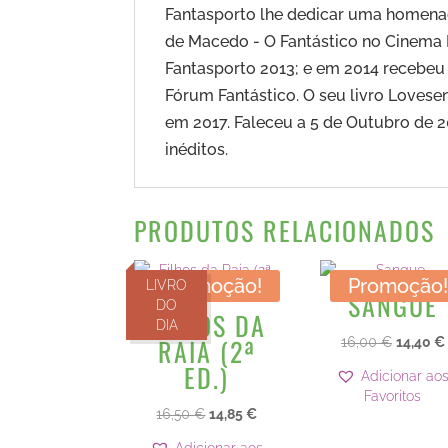
Fantasporto lhe dedicar uma homenag
de Macedo - O Fantástico no Cinema P
Fantasporto 2013; e em 2014 recebeu
Fórum Fantástico. O seu livro Lovese
em 2017. Faleceu a 5 de Outubro de 
inéditos.
PRODUTOS RELACIONADOS
Promoção!
Promoção
LIVRO
SANGUE
DO
FILHOS DA
DIA
RAIA (2ª
O
16,00
€
14,40
€
preço
ED.)
Adicionar ao
original
Favoritos
era:
O
O
16,50
€
14,85
€
16,00 €
preço
preço
Adicionar aos