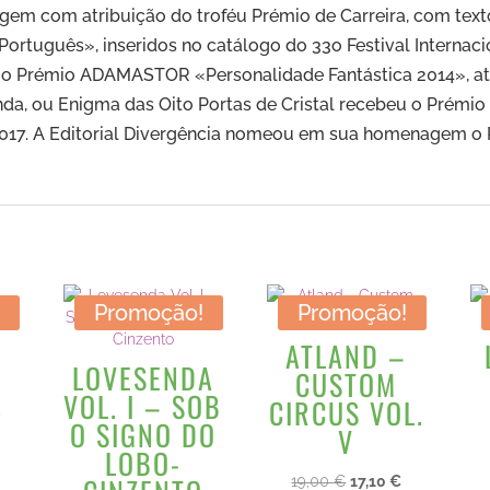
em com atribuição do troféu Prémio de Carreira, com tex
ortuguês», inseridos no catálogo do 33o Festival Internac
 o Prémio ADAMASTOR «Personalidade Fantástica 2014», atr
nda, ou Enigma das Oito Portas de Cristal recebeu o Prémi
2017. A Editorial Divergência nomeou em sua homenagem o
!
Promoção!
Promoção!
ATLAND –
LOVESENDA
CUSTOM
O
VOL. I – SOB
preço
CIRCUS VOL.
s
atual
O SIGNO DO
V
é:
LOBO-
.
14,40 €.
O
O
19,00
€
17,10
€