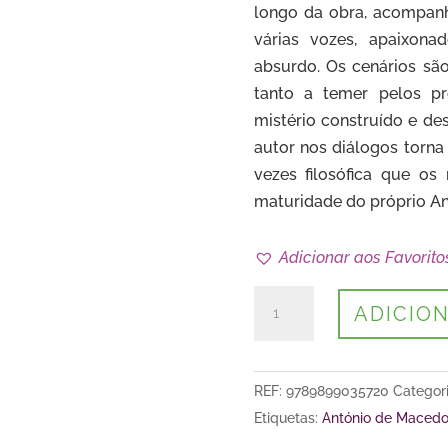
longo da obra, acompan
várias vozes, apaixona
absurdo. Os cenários são 
tanto a temer pelos pr
mistério construído e de
autor nos diálogos torna 
vezes filosófica que o
maturidade do próprio An
Adicionar aos Favorito
Quantidade
ADICIO
de
O
Terceiro
REF:
9789899035720
Categor
Chega
Etiquetas:
António de Maced
em