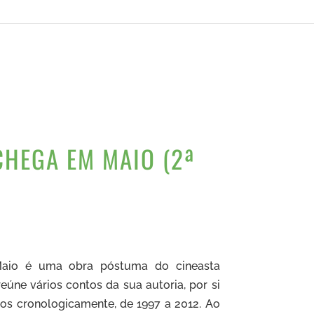
CHEGA EM MAIO (2ª
O
preço
atual
aio é uma obra póstuma do cineasta
é:
úne vários contos da sua autoria, por si
.
14,40 €.
os cronologicamente, de 1997 a 2012. Ao