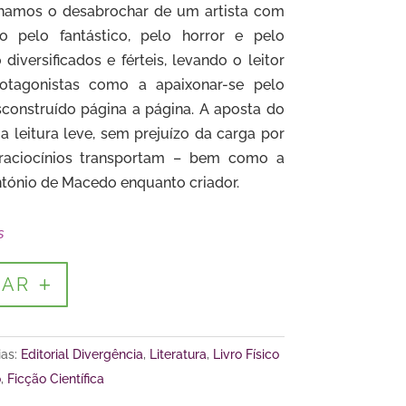
hamos o desabrochar de um artista com
do pelo fantástico, pelo horror e pelo
diversificados e férteis, levando o leitor
otagonistas como a apaixonar-se pelo
sconstruído página a página. A aposta do
a leitura leve, sem prejuízo da carga por
s raciocínios transportam – bem como a
tónio de Macedo enquanto criador.
s
NAR
ias:
Editorial Divergência
,
Literatura
,
Livro Físico
o
,
Ficção Científica