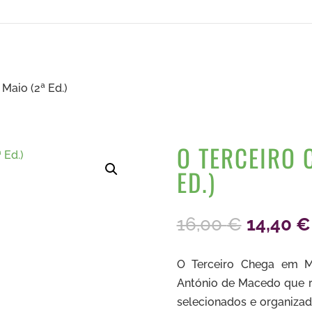
Maio (2ª Ed.)
O TERCEIRO 
ED.)
O
16,00
€
14,40
€
preço
original
O Terceiro Chega em M
era:
António de Macedo que re
16,00 €
selecionados e organizad