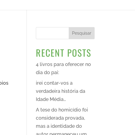
Pesquisar
RECENT POSTS
4 livros para oferecer no
dia do pai:
oios
irei contar-vos a
verdadeira história da
Idade Média…
A tese do homicídio foi
considerada provada,
mas a identidade do
autor permaneceu um