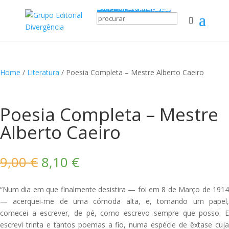
Catálogo
Chancelas
Editorial Divergência
Edições Trebaruna
Edições Verbi Gratia
Ludovitae
Bons Ventos
Flying Umbrella
Lagartixa
IndieSpec
LINT Maia 2025
Novidades
A Minha Conta
Favoritos
0
0,00
€
Novidades!
Home
/
Literatura
/ Poesia Completa – Mestre Alberto Caeiro
Poesia Completa – Mestre
Alberto Caeiro
O
O
9,00
€
8,10
€
preço
preço
original
atual
“Num dia em que finalmente desistira — foi em 8 de Março de 1914
era:
é:
— acerquei-me de uma cómoda alta, e, tomando um papel,
9,00 €.
8,10 €.
comecei a escrever, de pé, como escrevo sempre que posso. E
escrevi trinta e tantos poemas a fio, numa espécie de êxtase cuja