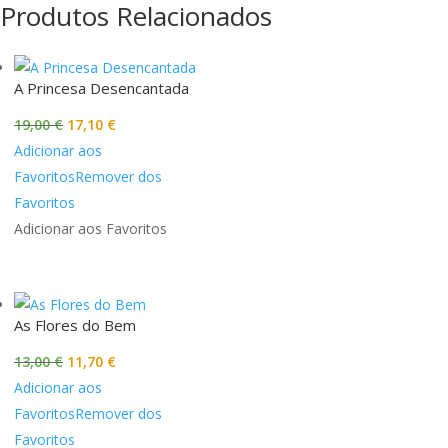
Produtos Relacionados
Promoção!
Promoção!
Promoção!
Promoção!
Promoção!
Promoção!
A Princesa Desencantada
O
O
19,00
€
17,10
€
preço
preço
Adicionar aos
original
atual
Favoritos
Remover dos
era:
é:
Favoritos
19,00 €.
17,10 €.
Adicionar aos Favoritos
As Flores do Bem
O
O
13,00
€
11,70
€
preço
preço
Adicionar aos
original
atual
Favoritos
Remover dos
era:
é:
Favoritos