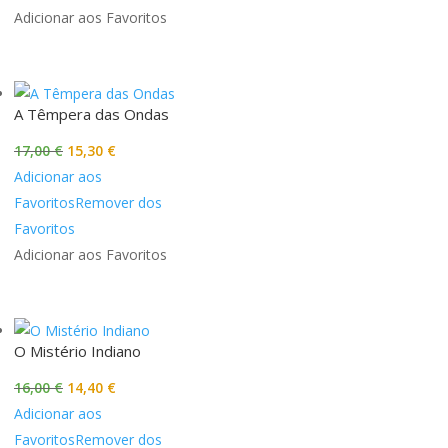
13,00 €.
11,70 €.
Adicionar aos Favoritos
A Têmpera das Ondas
O
O
17,00
€
15,30
€
preço
preço
Adicionar aos
original
atual
Favoritos
Remover dos
era:
é:
Favoritos
17,00 €.
15,30 €.
Adicionar aos Favoritos
O Mistério Indiano
O
O
16,00
€
14,40
€
preço
preço
Adicionar aos
original
atual
Favoritos
Remover dos