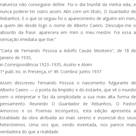
natureza não conseguirei definir. Foi o dia triunfal da minha vida, e
nunca poderei ter outro assim. Abri com um título, O Guardador de
Rebanhos. E o que se seguiu foi o aparecimento de alguém em mim,
a quem dei desde logo o nome de Alberto Caeiro. Desculpe-me o
absurdo da frase: aparecera em mim o meu mestre. Foi essa a
sensação imediata que tive.”
“Carta de Fernando Pessoa a Adolfo Casais Monteiro”, de 18 de
Janeiro de 1935,
in Correspondência 1923–1935, Assírio e Alvim
1ª publ. inc. in Presença, nº 49. Coimbra: Junho 1937
Assim descreveu Fernando Pessoa o nascimento fulgurante de
Alberto Caeiro — o poeta da limpidez e do instante, que vê o mundo
sem o interpretar e faz da simplicidade a sua mais alta forma de
pensamento. Reunindo O Guardador de Rebanhos, O Pastor
Amoroso e os Poemas Inconjuntos, esta edição apresenta a
totalidade da obra atribuída ao mais sereno e essencial dos seus
heterónimos. Uma voz que, sendo inventada, nos parece mais
verdadeira do que a realidade.