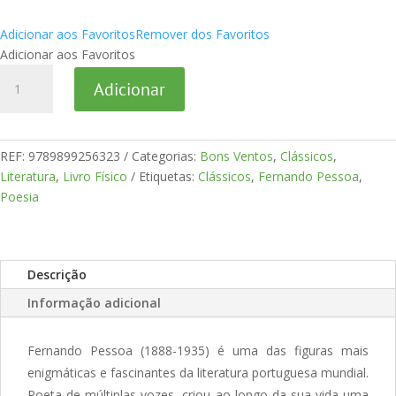
Adicionar aos Favoritos
Remover dos Favoritos
Adicionar aos Favoritos
Quantidade
Adicionar
de
Poesia
Completa
-
REF:
9789899256323
Categorias:
Bons Ventos
,
Clássicos
,
Mestre
Literatura
,
Livro Físico
Etiquetas:
Clássicos
,
Fernando Pessoa
,
Alberto
Poesia
Caeiro
Descrição
Informação adicional
Fernando Pessoa (1888-1935) é uma das figuras mais
enigmáticas e fascinantes da literatura portuguesa mundial.
Poeta de múltiplas vozes, criou ao longo da sua vida uma