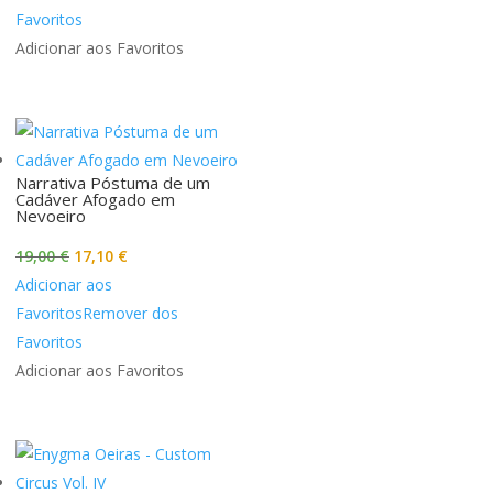
era:
é:
Favoritos
16,00 €.
14,40 €.
Adicionar aos Favoritos
Narrativa Póstuma de um
Cadáver Afogado em
Nevoeiro
O
O
19,00
€
17,10
€
preço
preço
Adicionar aos
original
atual
Favoritos
Remover dos
era:
é:
Favoritos
19,00 €.
17,10 €.
Adicionar aos Favoritos