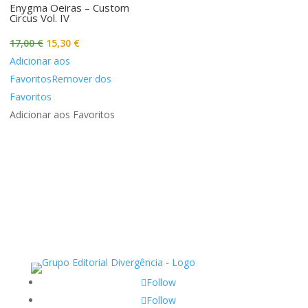
Enygma Oeiras – Custom
Circus Vol. IV
O
O
17,00
€
15,30
€
preço
preço
Adicionar aos
original
atual
Favoritos
Remover dos
era:
é:
Favoritos
17,00 €.
15,30 €.
Adicionar aos Favoritos
Follow
Follow